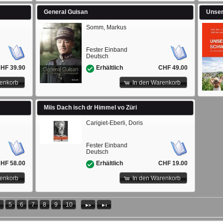
General Guisan
Unser
Somm, Markus
Fester Einband
Deutsch
HF 39.90
CHF 49.00
Erhältlich
renkorb
In den Warenkorb
Miis Dach isch dr Himmel vo Züri
Carigiet-Eberli, Doris
Fester Einband
Deutsch
HF 58.00
CHF 19.00
Erhältlich
renkorb
In den Warenkorb
4
5
6
7
8
9
10