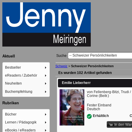
-- Schweizer Persönlichkeiten
Suche
Aktuell
Schweiz
>
Schweizer Persönlichkeiten
Bestseller
Es wurden 102 Artikel gefunden
eReaders / Zubehör
Emilie Lieberherr
Neuheiten
Buchempfehlung
von Fellenberg-Bitzi, Trudi 
Corine (Beitr.)
Rubriken
Fester Einband
Deutsch
Bücher
C
Erhältlich
Lernen / Pädagogik
In den Wa
eBooks / eReaders