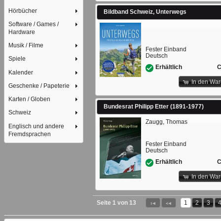
Hörbücher
Bildband Schweiz, Unterwegs
Software / Games /
Hardware
Musik / Filme
Fester Einband
Deutsch
Spiele
C
Erhältlich
Kalender
In den Wa
Geschenke / Papeterie
Karten / Globen
Bundesrat Philipp Etter (1891-1977)
Schweiz
Zaugg, Thomas
Englisch und andere
Fremdsprachen
Fester Einband
Deutsch
C
Erhältlich
In den Wa
Seite 1 von 13
1
2
3