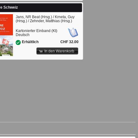
e Schweiz
Jans, NR Beat (Hrsg.) / Krneta, Guy
(Hrsg.) / Zehnder, Matthias (Hrsg.)
Kartonierter Einband (Kt)
Deutsch
CHF 32.00
Erhältlich
In den Warenkorb