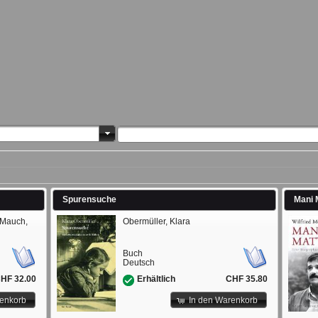
Spurensuche
Mani 
/ Mauch,
Obermüller, Klara
Buch
Deutsch
HF 32.00
CHF 35.80
Erhältlich
renkorb
In den Warenkorb