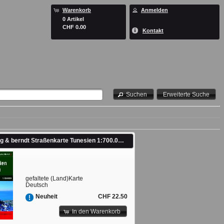
Warenkorb
Anmelden
0 Artikel
CHF 0.00
Kontakt
Suchen
Erweiterte Suche
freytag & berndt Straßenkarte Tunesien 1:700.000. 1:700'000
gefaltete (Land)Karte
Deutsch
CHF 22.50
Neuheit
In den Warenkorb