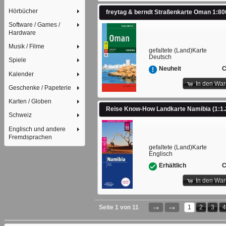
Hörbücher
Software / Games /
Hardware
Musik / Filme
gefaltete (Land)Karte
Deutsch
Spiele
C
Neuheit
Kalender
In den Wa
Geschenke / Papeterie
Karten / Globen
Schweiz
Englisch und andere
Fremdsprachen
gefaltete (Land)Karte
Englisch
C
Erhältlich
In den Wa
Seite 1 von 11
1
2
3