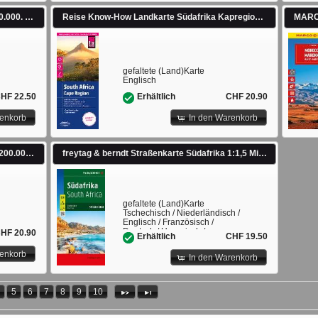
freytag & berndt Straßenkarte Oman 1:800.000. 1:800'000
Reise Know-How Landkarte Südafrika Kapregion / South Africa, Cape Region (1:500.000). 1:500'000
gefaltete (Land)Karte
Englisch
HF 22.50
CHF 20.90
Erhältlich
renkorb
In den Warenkorb
Reise Know-How Landkarte Namibia (1:1.200.000). 1:1'200'000
freytag & berndt Straßenkarte Südafrika 1:1,5 Mio. 1:1'500'000
gefaltete (Land)Karte
Tschechisch / Niederländisch /
Englisch / Französisch /
Deutsch / Ungarisch /
HF 20.90
CHF 19.50
Erhältlich
Italienisch / Polnisch /
Slowakisch / Spanisch
renkorb
In den Warenkorb
4
5
6
7
8
9
10