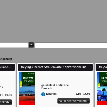
angezeigt
freytag & berndt Straßenkarte Tansania - Ruanda - Burundi 1:1,1 Mio. 1:1'100'000
freytag & berndt Straßenkarte Kapverdische Inseln 1:80.000. 1:80'000
gefaltete (Land)Karte
h /
Deutsch
CHF 22.50
Neuheit
HF 19.50
In den Warenkorb
renkorb