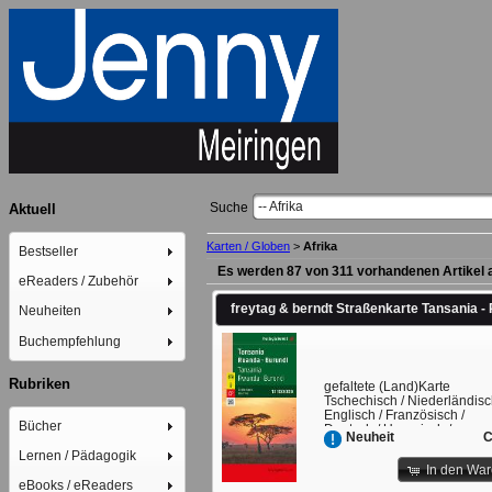
-- Afrika
Suche
Aktuell
Karten / Globen
>
Afrika
Bestseller
Es werden 87 von 311 vorhandenen Artikel 
eReaders / Zubehör
Neuheiten
Buchempfehlung
Rubriken
gefaltete (Land)Karte
Tschechisch / Niederländisc
Englisch / Französisch /
Bücher
Deutsch / Ungarisch /
C
Neuheit
Italienisch / Spanisch
Lernen / Pädagogik
In den Wa
eBooks / eReaders