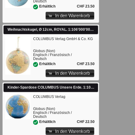
Deutsch
CHF 23.50
Erhältlich
In den Warenkorb
Weihnachtskugel, Ø 12cm, ROYAL. 1:106'000'000
COLUMBUS Verlag GmbH & Co. KG
Globus (Non)
Englisch / Französisch /
Deutsch
CHF 23.50
Erhältlich
In den Warenkorb
Kinder-Spardose COLUMBUS Unsere Erde. 1:106'000'000
COLUMBUS Verlag
Globus (Non)
Englisch / Französisch /
Deutsch
CHF 22.50
Erhältlich
In den Warenkorb