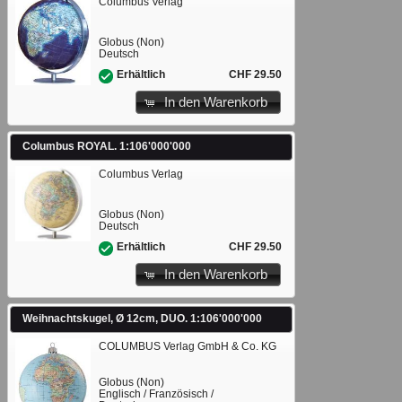
Columbus Verlag
Globus (Non)
Deutsch
CHF 29.50
Erhältlich
In den Warenkorb
Columbus ROYAL. 1:106'000'000
Columbus Verlag
Globus (Non)
Deutsch
CHF 29.50
Erhältlich
In den Warenkorb
Weihnachtskugel, Ø 12cm, DUO. 1:106'000'000
COLUMBUS Verlag GmbH & Co. KG
Globus (Non)
Englisch / Französisch /