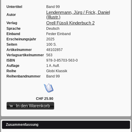
Untertitel
Band 99
Lendenmann, Jürg / Frick, Daniel
Autor
(Illustr.)
Orell Füssli Kinderbuch 2
Verlag
Sprache
Deutsch
Einband
Fester Einband
Erscheinungsjahr
2025
Seiten
100 S.
Artikelnummer
48102857
Verlagsartikelnummer
563
ISBN
978-3-85703-563-0
Auflage
1 A. Aufl.
Reihe
Globi Klassik
Reihenbandnummer
Band 99
CHF 25.90
In den Warenkorb
Zusammenfassung