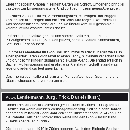
Globi findet beim Graben in seinem Garten viel Schrott. Umgehend bringt er
das Zeug zur Entsorgungsstelle. Und dort beginnt sein neues Abenteuer.
Fasziniert von den Hallen, Verbrennungsöfen, Müllwagen und Baggern
lässt er sich alles zeigen und erklären. Was wird recycelt, was verbrannt,
was passiert mit dem Rest? Wie und wo überall wird Müll gesammelt,
verarbeitet und was braucht es dafür?
Er fährt auf dem Müllwagen mit und sammelt Müll ein, er darf das
Putzwägelchen steuern, Strassen putzen, bemalte Mauern sandstrahlen,
See und Flüsse säubern.
Ein grosses Abenteuer für Globi, der sich immer wieder zu helfen weiss! In
einer spektakulären Aktion rettet er einen Teddy, hilft einem verletzten Fuchs
und gründet mit Kindern zusammen die Güsel-Gang. Die engagiert sich in
Sachen Müllentsorgung und erfährt, was Kreislaufwirtschaft ist und was
jede und jeder dazu beitragen kann.
Das Thema betrifft alle und ist in aller Munde. Abenteuer, Spannung und
Überraschungen sind vorprogrammiert.
Lendenmann, Jürg / Frick, Daniel (Illustr.)
Autor:
Daniel Frick arbeitet als selbständiger Illustrator in Zürich. Er ist gelernter
Grafiker und war in diversen Werbeagenturen tätig. Seit bald zehn Jahren
gehört er zum Kollektiv der Globi-Zeichner. Illustriert hat er u.a. «Globi und
die Roboter» aus der Globi-Wissen Reihe und den Globi-Klassik Band
«Globis Abenteuer in Rom».
Jürg Lendenmann, 1949 in Zürich geboren. Nach dem Biologie-Studium