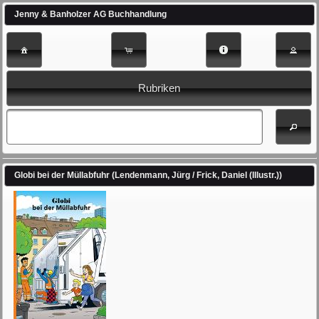
Jenny & Banholzer AG Buchhandlung
Rubriken
Globi bei der Müllabfuhr (Lendenmann, Jürg / Frick, Daniel (Illustr.))