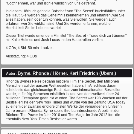
"Gott" nennen, war und ist nie wirklich von uns getrennt.
In diesem Hörbuch geht die Botschaft von "The Secret" buchstäblich unter
die Haut. Sie werden das Geheimnis kennenlernen und erfahren, wie Sie
alles haben, sein oder tun können, was Sie wollen. Sie werden auch
erfahren, wer Sie wirklich sind. Und Sie werden erfahren, welche
Herrlichkeit Sie im Leben erwartet.
Dieser Titel wurde unter dem Filmtitel "The Secret - Traue dich zu träumen"
mit Katie Holmes und Josh Lucas in den Hauptrollen verfilmt.
4 CDs, 4 Std. 50 min. Laufzeit
Ausstattung: 4 CDs
Byrne, Rhonda / Hörner, Karl Friedrich (Übers.)
Autor:
Rhonda Byrnes Reise begann mit dem Film The Secret, den Millionen
Menschen auf der ganzen Welt gesehen haben. Im Anschluss daran
schrieb sie das gleichnamige Buch, das zum internationalen Bestseller
wurde, in fünfzig Sprachen erhältlich ist und von dem weltweit über 24
Millionen Exemplare gedruckt wurden. The Secret war 198 Wochen auf der
Bestsellerliste der New York Times und wurde von der Zeitung USA Today
zu einem der zwanzig erfolgreichsten Werke der vergangenen fünfzehn
Jahre ernannt.Rhonda Byrne setzte ihre bahnbrechende Arbeit mit den
Büchern The Power im Jahr 2010 und The Magic im Jahr 2012 fort, die
ebenfalls New-York-Times-Bestseller waren.