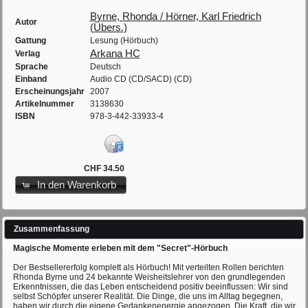
Byrne, Rhonda / Hörner, Karl Friedrich
Autor
(Übers.)
Gattung
Lesung (Hörbuch)
Arkana HC
Verlag
Sprache
Deutsch
Einband
Audio CD (CD/SACD) (CD)
Erscheinungsjahr
2007
Artikelnummer
3138630
ISBN
978-3-442-33933-4
CHF 34.50
In den Warenkorb
Zusammenfassung
Magische Momente erleben mit dem "Secret"-Hörbuch
Der Bestsellererfolg komplett als Hörbuch! Mit verteilten Rollen berichten
Rhonda Byrne und 24 bekannte Weisheitslehrer von den grundlegenden
Erkenntnissen, die das Leben entscheidend positiv beeinflussen: Wir sind
selbst Schöpfer unserer Realität. Die Dinge, die uns im Alltag begegnen,
haben wir durch die eigene Gedankenenergie angezogen. Die Kraft, die wir